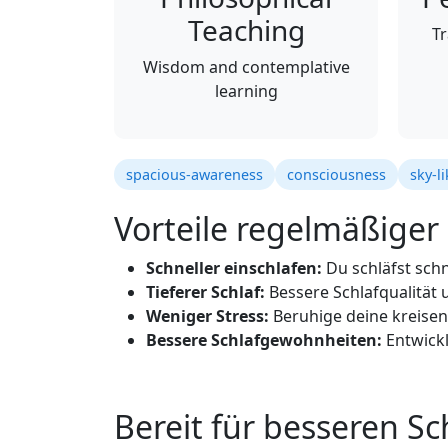
Teaching
Tr
Wisdom and contemplative
learning
spacious-awareness
consciousness
sky-l
Vorteile regelmäßige
Schneller einschlafen:
Du schläfst schn
Tieferer Schlaf:
Bessere Schlafqualität 
Weniger Stress:
Beruhige deine kreise
Bessere Schlafgewohnheiten:
Entwickl
Bereit für besseren Sc