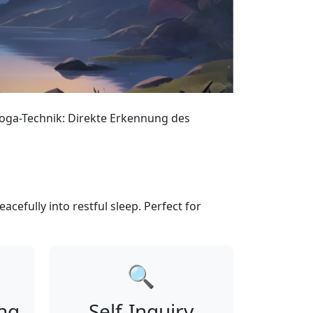
oga-Technik: Direkte Erkennung des
acefully into restful sleep. Perfect for
🔍
ing
Self-Inquiry